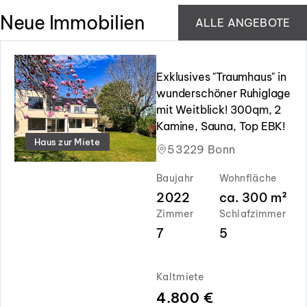
Neue Immobilien
ALLE ANGEBOTE
Slide 1 of 10
Exklusives "Traumhaus" in
wunderschöner Ruhiglage
mit Weitblick! 300qm, 2
Kamine, Sauna, Top EBK!
Haus zur Miete
53229 Bonn
Baujahr
Wohnfläche
2022
ca.
300
m²
Zimmer
Schlafzimmer
7
5
Kaltmiete
4.800 €