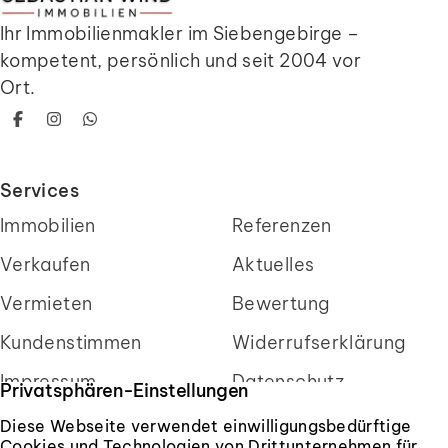
Ihr Immobilienmakler im Siebengebirge –
kompetent, persönlich und seit 2004 vor
Ort.
Facebook
Instagram
WhatsApp
Services
Immobilien
Referenzen
Verkaufen
Aktuelles
Vermieten
Bewertung
Kundenstimmen
Widerrufserklärung
Impressum
Datenschutz
Privatsphären-Einstellungen
Diese Webseite verwendet einwilligungsbedürftige
Cookies und Technologien von Drittunternehmen für