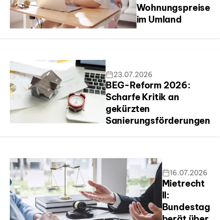
Wohnungspreise
im Umland
23.07.2026
BEG-Reform 2026:
Scharfe Kritik an
gekürzten
Sanierungsförderungen
16.07.2026
Mietrecht
II:
Bundestag
berät über