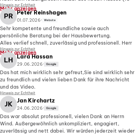
Wir können Herrn Wind uneingeschränkt empfehlen und
und ansprechend präsentiert – ohne zu übertreiben
Hinweis zur Echtheit
min Video noch vor der Besichtigung, sodass bei der
Mehr anzeigen
wünschen alles, alles Gute.
Peter Reinshagen
oder falsche Erwartungen zu wecken.
eigentlichen Besichtigung kaum Fragen offen blieben),
PR
Vielen lieben Dank für die ganze Mühe und die netten
Eine uneingeschränkte Empfehlung. Herzlichen Dank,
auch bei der Gewerbeimmobilie wieder die erste
01.07.2026
·
Website
Gespräche - machen Sie weiter so!!
Herr Wind!
Anlaufstelle 🤝
Sehr kompetente und freundliche sowie auch
persönliche Beratung bei der Hausbewertung.
Super freundlicher Kontakt, Exposes wurden sorfgältig
Alles verlief schnell, zuverlässig und professionell. Herr
auf meine Wünsche bezogen ausgewählt.
Hinweis zur Echtheit
Wind hatte für alle Belange die nötige Expertise und
Mehr anzeigen
Lara Hassan
auch die notwendige Ruhe.
LH
Rund-um-Sorglos-Paket!
Klare Empfehlung!
29.06.2026
·
Google
Das hat mich wirklich sehr gefreut,Sie sind wirklich sehr
Wenn ich wieder einen Makler benötige, melde ich
zu freundlich und vielen lieben Dank für ihre Nachricht
wieder 🫡
und das Video.
Hinweis zur Echtheit
Jan Kirchartz
JK
24.06.2026
·
Google
Das war absolut professionell, vielen Dank an Herrn
Wind. Außergewöhnlich unkompliziert, engagiert,
zuverlässig und nett dabei. Wir würden jederzeit wieder