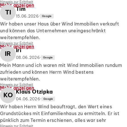
Hinweis zur Echtheit
mit Herrn Wind zusammenarbeiten. 6 Sterne.
Mehr anzeigen
Tim
TI
15.06.2026
·
Google
Wir haben unser Haus über Wind Immobilien verkauft
und können das Unternehmen uneingeschränkt
weiterempfehlen.
Hinweis zur Echtheit
Von Anfang bis Ende hat alles sehr gut funktioniert. Die
Mehr anzeigen
Iri
Kommunikation war jederzeit offen, ehrlich und
IR
zuverlässig. Wir wurden regelmäßig über den aktuellen
08.06.2026
·
Google
Stand informiert und konnten uns bei Fragen immer
Mein Mann und ich waren mit Wind Immobilien rundum
melden. Besonders positiv fanden wir, dass auch
zufrieden und können Herrn Wind bestens
kurzfristige Termine möglich waren und auf unsere
weiterempfehlen.
Wünsche flexibel eingegangen wurde.
Hinweis zur Echtheit
Mehr anzeigen
Klaus Otzipka
Alle Absprachen und Zusagen wurden eingehalten,
Von Anfang an wurden wir professionell, transparent
KO
sodass wir uns während des gesamten
und freundlich betreut. Herr Wind war bei Fragen
04.06.2026
·
Google
Verkaufsprozesses gut aufgehoben gefühlt haben. Die
sowohl telefonisch als auch per E-Mail hervorragend
Wir haben Herrn Wind beauftragt, den Wert eines
Atmosphäre war dabei immer freundlich, angenehm und
erreichbar, hat sich stets Zeit für unsere Anliegen
Grundstückes mit Einfamilienhaus zu ermitteln. Er ist
professionell.
genommen und uns den gesamten Prozess verständlich
pünklich zum Termin erschienen, alles war sehr
Der Hausverkauf ist schließlich schnell und reibungslos
erklärt.
Hinweis zur Echtheit
unkomliziert und einfach. Nach wenigen Tagen hatten