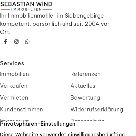
Ihr Immobilienmakler im Siebengebirge –
kompetent, persönlich und seit 2004 vor
Ort.
Facebook
Instagram
WhatsApp
Services
Immobilien
Referenzen
Verkaufen
Aktuelles
Vermieten
Bewertung
Kundenstimmen
Widerrufserklärung
Impressum
Datenschutz
Privatsphären-Einstellungen
Diese Webseite verwendet einwilligungsbedürftige