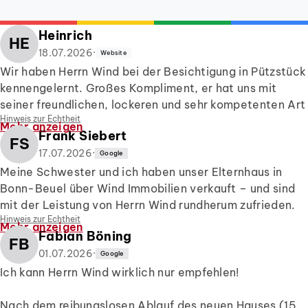
Heinrich
HE
18.07.2026
·
Website
Wir haben Herrn Wind bei der Besichtigung in Pützstück
kennengelernt. Großes Kompliment, er hat uns mit
seiner freundlichen, lockeren und sehr kompetenten Art
Hinweis zur Echtheit
überzeugt.
Mehr anzeigen
Frank Siebert
Es folgten weitere Termine mit unseren Handwerkern im
FS
Objekt, die ebenfalls Fragen hatten - Herr Wind konnte
17.07.2026
·
Google
immer helfen, was er nicht direkt auf dem Schirm hatte,
Meine Schwester und ich haben unser Elternhaus in
wurde recherchiert.
Bonn-Beuel über Wind Immobilien verkauft – und sind
Nachdem wir beschlossen hatten, dass das 'unser Haus'
mit der Leistung von Herrn Wind rundherum zufrieden.
werden könnte, ist er zu uns nach Hause gekommen und
Hinweis zur Echtheit
Hervorzuheben sind die fundierte Beratung zum
Mehr anzeigen
Fabian Böning
hat sich unser Haus angesehen und bewertet. Das war
Verkaufspreis, die durchgehend klare Kommunikation
FB
ein ganzer Nachmittag und er hat alles sehr transparent
und sein großes Engagement für Käufer- wie
01.07.2026
·
Google
aufgezeigt.
Verkäuferseite gleichermaßen. Das von Herrn Wind
Ich kann Herrn Wind wirklich nur empfehlen!
Dass wir dann doch absagen mussten lag leider an den
erstellte Video und die Verkaufsunterlagen waren sehr
äußeren Umständen.
sorgfältig aufgebaut und haben das Objekt informativ
Nach dem reibungslosen Ablauf des neuen Hauses (15