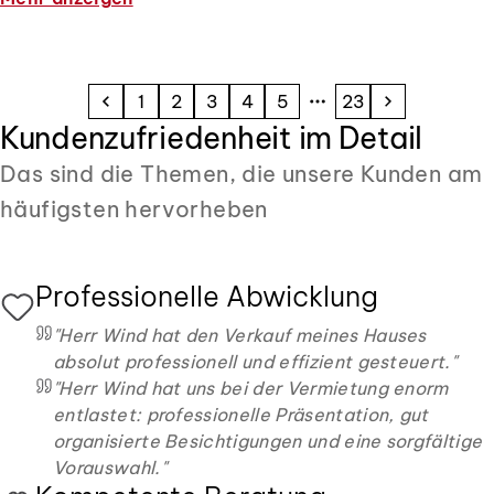
Professionell erstellte, beeindruckende Fotos sowie der
gesamte äußerst reibungslos
verlaufende Vermarktungsprozess der Wohnung haben
mich davon überzeugt in besten Händen zu sein. Die
1
2
3
4
5
23
Festsetzung des Mietpreises, die Auswahl der
Kundenzufriedenheit im Detail
Mietinteressenten sowie die Organisation und
Das sind die Themen, die unsere Kunden am
Durchführung der Besichtigungstermine erfolgten zu
meiner höchsten Zufriedenheit und unter
häufigsten hervorheben
Berücksichtigung meiner Vorgaben und Wünsche. Herr
Wind war für meine Fragen per Telefon oder Email
jederzeit erreichbar - Rückfragen wurden zeitnah
Professionelle Abwicklung
beantwortet, auch außerhalb der Geschäftszeichen.
Darüber hinaus hat mich Herr Wind bei der Veräußerung
"
Herr Wind hat den Verkauf meines Hauses
einer Immobilie beratend und unterstützend zur Seite
absolut professionell und effizient gesteuert.
"
gestanden. Sein Fachkenntnis und Hilfsbereitschaft
"
Herr Wind hat uns bei der Vermietung enorm
haben mir sehr geholfen.
entlastet: professionelle Präsentation, gut
Gerne empfehle ich Herrn Wind uneingeschränkt weiter
organisierte Besichtigungen und eine sorgfältige
und bedanke mich herzlich für die gute
Vorauswahl.
"
Zusammenarbeit.