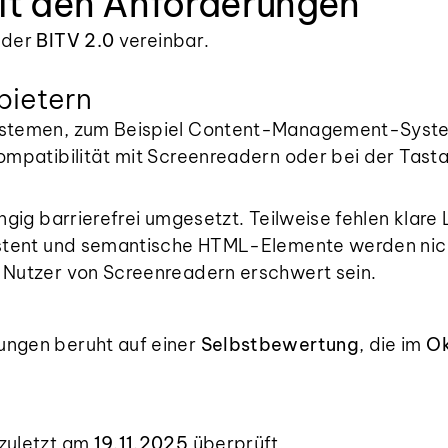
mit den Anforderungen
 der
BITV 2.0
vereinbar.
bietern
 Systemen, zum Beispiel Content-Management-Syst
ompatibilität mit Screenreadern oder bei der Tasta
ängig barrierefrei umgesetzt. Teilweise fehlen kla
sistent und semantische HTML-Elemente werden nich
d Nutzer von Screenreadern erschwert sein.
ungen beruht auf einer
Selbstbewertung
, die im
O
 zuletzt am
19.11.2025
überprüft.