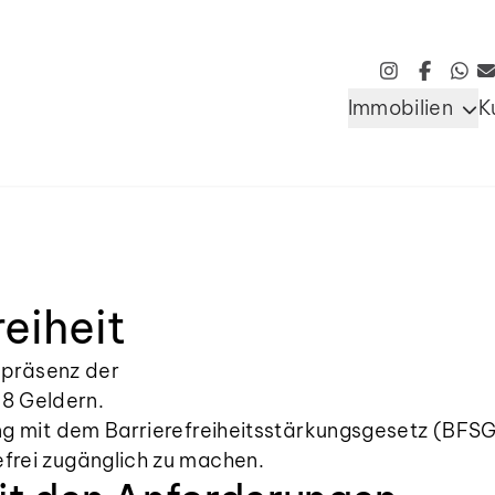
Immobilien
K
reiheit
ebpräsenz der
08 Geldern.
lang mit dem Barrierefreiheitsstärkungsgesetz (BF
efrei zugänglich zu machen.