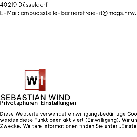
40219 Düsseldorf
E-Mail: ombudsstelle-barrierefreie-it@mags.nrw
Privatsphären-Einstellungen
Ihr Immobilienmakler im Siebengebirge –
Diese Webseite verwendet einwilligungsbedürftige Cook
kompetent, persönlich und seit 2004 vor
werden diese Funktionen aktiviert (Einwilligung). Wir
Zwecke. Weitere Informationen finden Sie unter „Einstel
Ort.