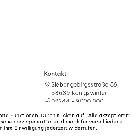
Kontakt
Siebengebirgsstraße 59
53639
Königswinter
02244 - 9000 800
WhatsApp
te Funktionen. Durch Klicken auf „Alle akzeptieren“
Mo. – Fr.:
09:00 – 19:00 Uhr
ärung
 personenbezogenen Daten danach für verschiedene
Sa.:
09:00 – 13:00 Uhr
Ihre Einwilligung jederzeit widerrufen.