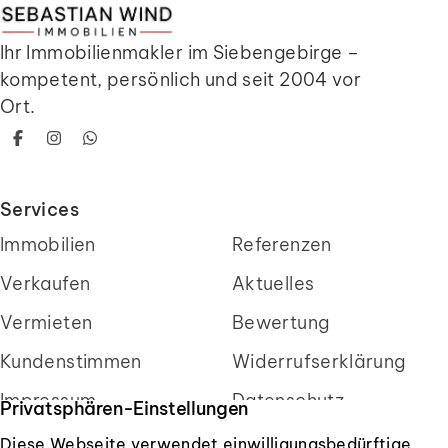
Ihr Immobilienmakler im Siebengebirge –
kompetent, persönlich und seit 2004 vor
Ort.
Facebook
Instagram
WhatsApp
Services
Immobilien
Referenzen
Verkaufen
Aktuelles
Vermieten
Bewertung
Kundenstimmen
Widerrufserklärung
Impressum
Datenschutz
Privatsphären-Einstellungen
Diese Webseite verwendet einwilligungsbedürftige