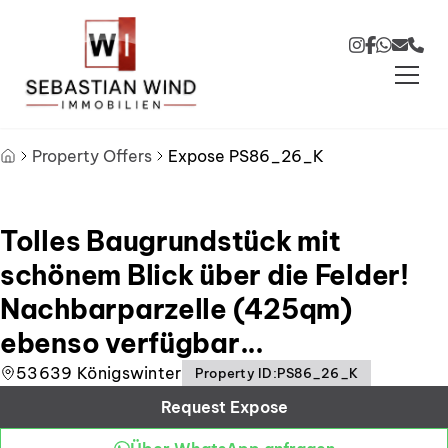
Skip to main content
Skip to footer
Property Offers
Expose PS86_26_K
Tolles Baugrundstück mit
schönem Blick über die Felder!
Nachbarparzelle (425qm)
ebenso verfügbar...
53639 Königswinter
Property ID
:
PS86_26_K
Request Expose