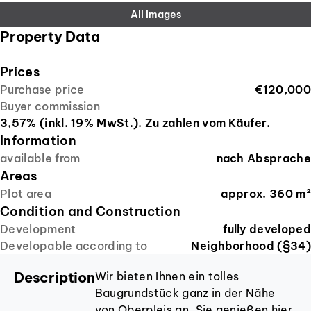
All Images
Property Data
Prices
Purchase price
€120,000
Buyer commission
3,57% (inkl. 19% MwSt.). Zu zahlen vom Käufer.
Information
available from
nach Absprache
Areas
Plot area
approx.
360
m²
Condition and Construction
Development
fully developed
Developable according to
Neighborhood (§34)
Description
Wir bieten Ihnen ein tolles
Baugrundstück ganz in der Nähe
von Oberpleis an. Sie genießen hier