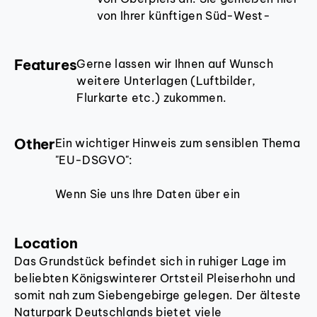
von Ihrer künftigen Süd-West-
Terrasse einen tollen Blick die
angrenzenden Felder. Bei der
Features
Gerne lassen wir Ihnen auf Wunsch
Nachbarbebauung handelt es sich
weitere Unterlagen (Luftbilder,
ausschließlich um klassische
Flurkarte etc.) zukommen.
Einfamilienhäuser. Das große bzw.
(Gesamt-) Grundstück misst
785qm. Wir bieten Ihnen die
Other
Ein wichtiger Hinweis zum sensiblen Thema
kleinere der beiden
"EU-DSGVO":
Grundstückshälften mit. ca. 360qm
an.
Wenn Sie uns Ihre Daten über ein
Immobilienportal (z.B.
Die Breite beträgt ca. 9,5m und die
immobilienscout24.de) übermitteln, so
mittlere Tiefe ca. 38m. Das
Location
werden Ihre Daten lediglich für vier Wochen
Grundstück kann mit einer
Das Grundstück befindet sich in ruhiger Lage im
aufbewahrt, um den Exposéversand sowie
Doppelhaushälfte bebaut werden.
beliebten Königswinterer Ortsteil Pleiserhohn und
eine mögliche Terminvereinbarung für eine
Es handelt sich dann um eine
somit nah zum Siebengebirge gelegen. Der älteste
Objektbesichtigung möglich zu machen.
Grenzbebauung. Der (künftige)
Naturpark Deutschlands bietet viele
Nach Ablauf der vier Wochen werden Ihre