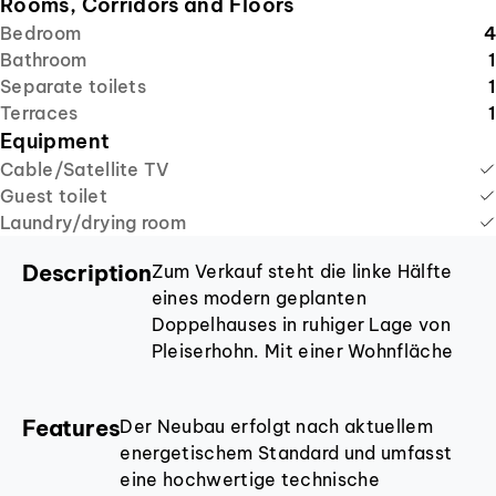
Rooms, Corridors and Floors
Bedroom
4
Bathroom
1
Separate toilets
1
Terraces
1
Equipment
Cable/Satellite TV
Guest toilet
Laundry/drying room
Description
Zum Verkauf steht die linke Hälfte
eines modern geplanten
Doppelhauses in ruhiger Lage von
Pleiserhohn. Mit einer Wohnfläche
von ca. 171 m² bietet das Objekt ein
überdurchschnittliches
Features
Der Neubau erfolgt nach aktuellem
Platzangebot, das insbesondere auf
energetischem Standard und umfasst
die Bedürfnisse von Familien
eine hochwertige technische
zugeschnitten ist. Das Grundstück