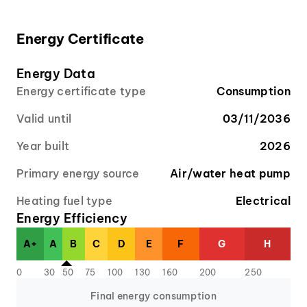
Energy Certificate
Energy Data
Energy certificate type
Consumption
Valid until
03/11/2036
Year built
2026
Primary energy source
Air/water heat pump
Heating fuel type
Electrical
Energy Efficiency
A+
A
B
C
D
E
F
G
H
0
30
50
75
100
130
160
200
250
Final energy consumption