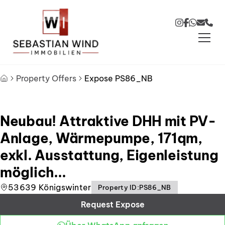
Skip to main content
Skip to footer
Property Offers
Expose PS86_NB
Neubau! Attraktive DHH mit PV-
Anlage, Wärmepumpe, 171qm,
exkl. Ausstattung, Eigenleistung
möglich...
53639 Königswinter
Property ID
:
PS86_NB
Request Expose