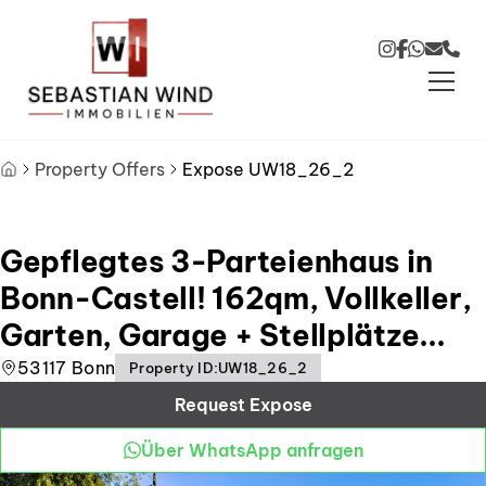
Skip to main content
Skip to footer
Property Offers
Expose UW18_26_2
Gepflegtes 3-Parteienhaus in
Bonn-Castell! 162qm, Vollkeller,
Garten, Garage + Stellplätze...
53117 Bonn
Property ID
:
UW18_26_2
Request Expose
Über WhatsApp anfragen