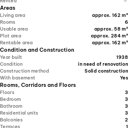
Rented
Areas
Living area
approx.
162
m²
Rooms
6
Usable area
approx.
58
m²
Plot area
approx.
284
m²
Rentable area
approx.
162
m²
Condition and Construction
Year built
1938
Condition
in need of renovation
Construction method
Solid construction
With basement
Yes
Rooms, Corridors and Floors
Floors
3
Bedroom
3
Bathroom
3
Residential units
3
Balconies
2
Terraces
1