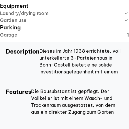
Equipment
Laundry/drying room
Garden use
Parking
Garage
1
Description
Dieses im Jahr 1938 errichtete, voll
unterkellerte 3-Parteienhaus in
Bonn-Castell bietet eine solide
Investitionsgelegenheit mit einem
strategisch vorteilhaften
Risikoprofil. Auf einem ca. 284 m²
Features
Die Bausubstanz ist gepflegt. Der
großen Grundstück verteilt sich die
Vollkeller ist mit einem Wasch- und
Gesamtwohnfläche auf drei
Trockenraum ausgestattet, von dem
Wohneinheiten: zwei 2-Zimmer-
aus ein direkter Zugang zum Garten
Wohnungen im Erd- und
besteht. Der Außenbereich ist mit einer
Obergeschoss mit je ca. 60 m²
Rasenfläche und einem Teich angelegt.
sowie eine weitere 2-Zimmer-