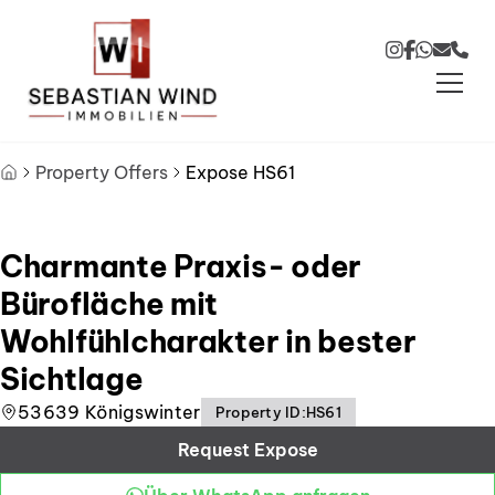
Skip to main content
Skip to footer
Property Offers
Expose HS61
Charmante Praxis- oder
Bürofläche mit
Wohlfühlcharakter in bester
Sichtlage
53639 Königswinter
Property ID
:
HS61
Request Expose