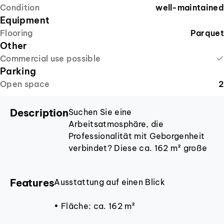
Condition
well-maintained
Equipment
Flooring
Parquet
Other
Commercial use possible
Parking
Open space
2
Description
Suchen Sie eine
Arbeitsatmosphäre, die
Professionalität mit Geborgenheit
verbindet? Diese ca. 162 m² große
Einheit in Königswinter-Oberpleis
bietet genau das. Über drei Ebenen
Features
Ausstattung auf einen Blick
verteilt, besticht das Objekt durch
eine helle, freundliche Gestaltung
• Fläche: ca. 162 m²
mit viel Echtholz, die sofort eine
einladende Ruhe ausstrahlt.