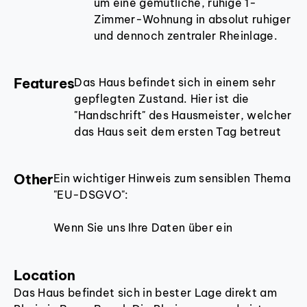
um eine gemütliche, ruhige 1-
Zimmer-Wohnung in absolut ruhiger
und dennoch zentraler Rheinlage.
Die Wohnung befindet sich im
Hochparterre eines topgepflegten
Features
Das Haus befindet sich in einem sehr
Mehrparteienhaus und umfasst ein
gepflegten Zustand. Hier ist die
Wohn-/ Schlafzimmer, einen
"Handschrift" des Hausmeister, welcher
Dielenbereich mit integrierter
das Haus seit dem ersten Tag betreut
Pantryküche sowie ein weißes
überall sichtbar.
Duschbad mit WC.
Other
Ein wichtiger Hinweis zum sensiblen Thema
• top gepflegtes Mehrparteienhaus (Bj.
Das Haus verfügt über einen
"EU-DSGVO":
1994) in bester Lage
"smarten" Wasch-/ Trockenraum,
• neuwertige Gaszentralheizung mit
einen separaten Trockenraum und
Wenn Sie uns Ihre Daten über ein
Warmwasseraufbereitung
diverse Fahrradabstellplätze. Zu
Immobilienportal (z.B.
• Kalt- und Warmwasseruhren
jeder Wohnung gehört ein eigener
immobilienscout24.de) übermitteln, so
• Pantryküche
Kellerspind.
Location
werden Ihre Daten lediglich für vier Wochen
• Gegensprechanlage
Das Haus befindet sich in bester Lage direkt am
aufbewahrt, um den Exposéversand sowie
• eigener Kellerspind